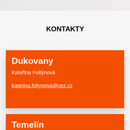
KONTAKTY
Dukovany
Kateřina Foltýnová
katerina.foltynova@cez.cz
Temelín