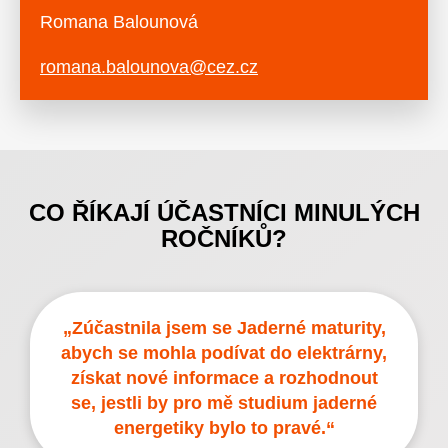
Romana Balounová
romana.balounova@cez.cz
CO ŘÍKAJÍ ÚČASTNÍCI MINULÝCH
ROČNÍKŮ?
„Zúčastnila jsem se Jaderné maturity,
abych se mohla podívat do elektrárny,
získat nové informace a rozhodnout
se, jestli by pro mě studium jaderné
energetiky bylo to pravé.“