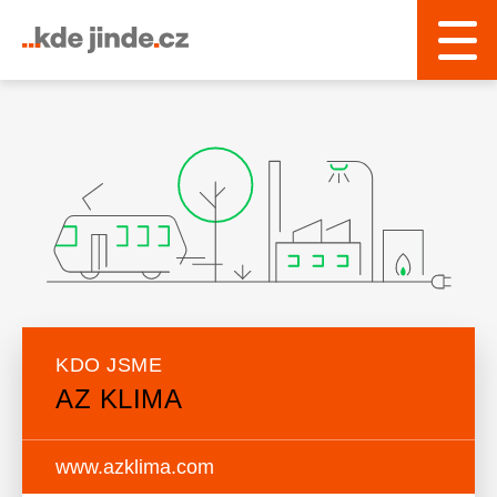
KDO JSME
AZ KLIMA
www.azklima.com