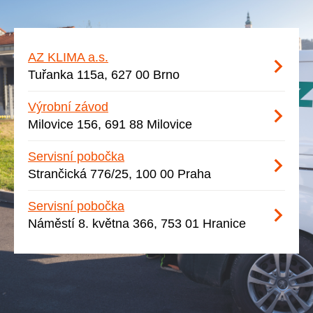
AZ KLIMA a.s.
Tuřanka 115a, 627 00 Brno
Výrobní závod
Milovice 156, 691 88 Milovice
Servisní pobočka
Strančická 776/25, 100 00 Praha
Servisní pobočka
Náměstí 8. května 366, 753 01 Hranice