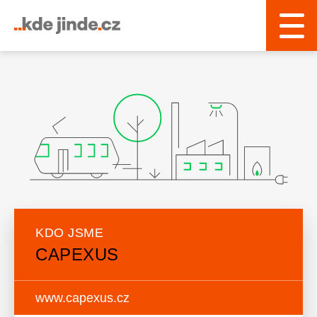
KDO JSME
CAPEXUS
www.capexus.cz